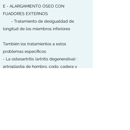
E - ALARGAMIENTO ÓSEO CON
FIJADORES EXTERNOS
- Tratamiento de desigualdad de
longitud de los miembros inferiores
También los tratamientos a estos
problemas específicos:
- La osteoartritis (artritis degenerativa) :
artroplastia de hombro, codo, cadera y
rodilla
- Hombro congelado
- Hombro doloroso
- Inestabilidad del hombro (Bankart,
ALPSA, Perthes…): Artroscopia
- Desgarre del manguito rotador
- Enfermedad del manguito rotador
- Codo de tenista