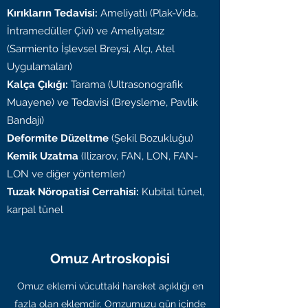
Kırıkların Tedavisi:
Ameliyatlı (Plak-Vida,
İntramedüller Çivi) ve Ameliyatsız
(Sarmiento İşlevsel Breysi, Alçı, Atel
Uygulamaları)
Kalça Çıkığı:
Tarama (Ultrasonografik
Muayene) ve Tedavisi (Breysleme, Pavlik
Bandajı)
Deformite Düzeltme
(Şekil Bozukluğu)
Kemik Uzatma
(Ilizarov, FAN, LON, FAN-
LON ve diğer yöntemler)
Tuzak Nöropatisi Cerrahisi:
Kubital tünel,
karpal tünel
Omuz Artroskopisi
Omuz eklemi vücuttaki hareket açıklığı en
fazla olan eklemdir. Omzumuzu gün içinde