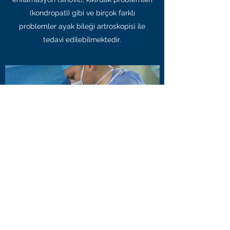
(kondropati) gibi ve birçok farklı
problemler ayak bileği artroskopisi ile
tedavi edilebilmektedir.
Tuzak Nöropatisi ve Cerrahi
Tedavisi